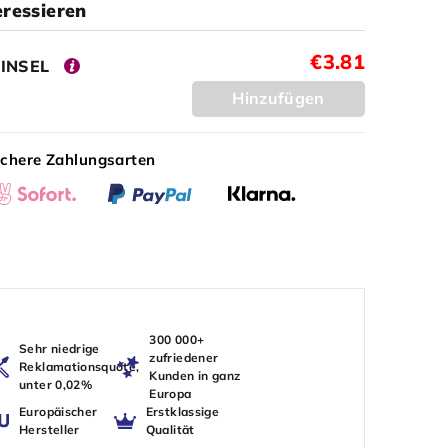
eressieren
€3.81
PINSEL
Hinzufügen
ichere Zahlungsarten
300 000+
Sehr niedrige
zufriedener
Reklamationsquote,
Kunden in ganz
unter 0,02%
Europa
Europäischer
Erstklassige
Hersteller
Qualität