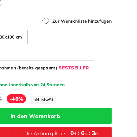
Zur Wunschliste hinzufügen
80x100 cm
BESTSELLER
lrahmen (bereits gespannt)
sand innerhalb von 24 Stunden
6
-46%
inkl. MwSt.
In den Warenkorb
0
:
6
:
3
Die Aktion gilt bis
d
h
m