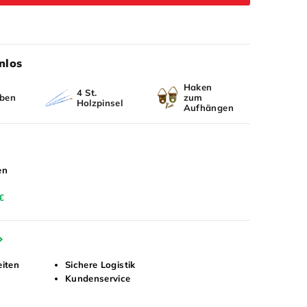
nlos
Haken
4 St.
rben
zum
Holzpinsel
Aufhängen
en
€
eiten
Sichere Logistik
Kundenservice