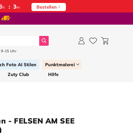
6
:
3
Bestellen
h
m
Suche
 9-15 Uhr
ch Foto AI Stilen
Punktmalerei
Zuty Club
Hilfe
en - FELSEN AM SEE
)