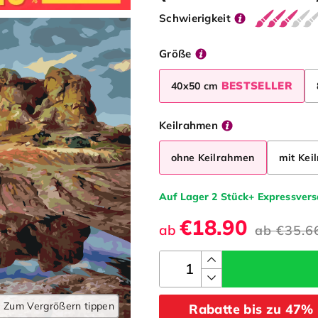
Schwierigkeit
Größe
BESTSELLER
40x50 cm
Keilrahmen
ohne Keilrahmen
mit Kei
Auf Lager 2 Stück+ Expressver
€18.90
ab
ab
€35.6
Zum Vergrößern tippen
Rabatte bis zu 47%