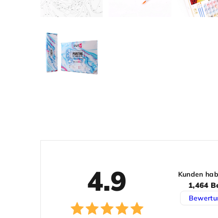
4.9
Kunden hab
1,464 B
Bewertu