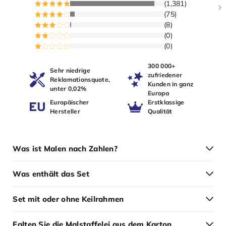
(1,381)
(75)
(8)
(0)
(0)
300 000+
Sehr niedrige
zufriedener
Reklamationsquote,
Kunden in ganz
unter 0,02%
Europa
Europäischer
Erstklassige
Hersteller
Qualität
Was ist Malen nach Zahlen?
Was enthält das Set
Set mit oder ohne Keilrahmen
Falten Sie die Malstaffelei aus dem Karton