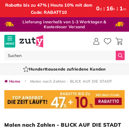
Rabatte bis zu 47% | Heute 10% mit dem
0
16
1
d
h
m
Code: RABATT10
Lieferung innerhalb von 1-3 Werktagen &
Kostenloser Versand
MENÜ
Suc
Hunderttausende zufriedene Kunden
Home
Malen nach Zahlen - BLICK AUF DIE STADT
Malen nach Zahlen - BLICK AUF DIE STADT