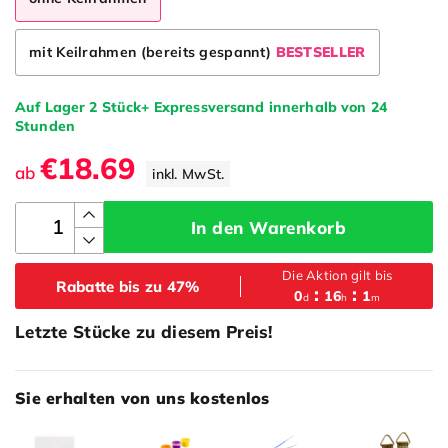
mit Keilrahmen (bereits gespannt)
BESTSELLER
Auf Lager 2 Stück+ Expressversand innerhalb von 24
Stunden
€18.69
ab
inkl. MwSt.
In den Warenkorb
Die Aktion gilt bis
Rabatte bis zu 47%
0
16
1
d
h
m
Letzte Stücke zu diesem Preis!
Sie erhalten von uns kostenlos