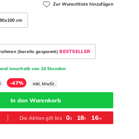
Zur Wunschliste hinzufügen
80x100 cm
BESTSELLER
lrahmen (bereits gespannt)
sand innerhalb von 24 Stunden
6
-47%
inkl. MwSt.
In den Warenkorb
0
:
18
:
16
Die Aktion gilt bis
d
h
m