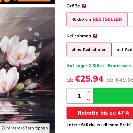
Größe
BESTSELLER
40x50 cm
Keilrahmen
ohne Keilrahmen
mit Kei
Auf Lager 2 Stück+ Expressver
€25.94
ab
ab
€49.0
Rabatte bis zu 47%
Letzte Stücke zu diesem Preis!
Zum Vergrößern tippen