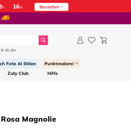
8
:
16
Bestellen
h
m
Suche
 9-15 Uhr
ch Foto AI Stilen
Punktmalerei
Zuty Club
Hilfe
 Rosa Magnolie