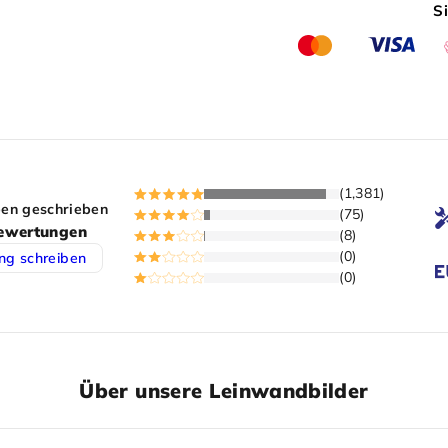
S
(1,381)
en geschrieben
(75)
ewertungen
(8)
(0)
ng schreiben
(0)
Über unsere Leinwandbilder