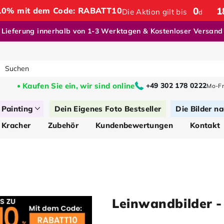
0
:
1
e 10% mit dem Code: RABATT10
Die Aktion gilt bis
d
Lieferung innerhalb von 1-3 Werktagen & Kostenloser Versand
Kaufen Sie ein, wir sind online
+49 302 178 0222
Mo-Fr
Painting
Dein Eigenes Foto Bestseller
Die Bilder na
 Kracher
Zubehör
Kundenbewertungen
Kontakt
Leinwandbilder -