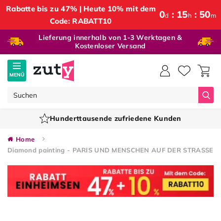
Rabatte bis zu 47% | Heute 10% mit dem
0
15
50
d
h
m
Code: RABATT10
Lieferung innerhalb von 1-3 Werktagen &
Kostenloser Versand
MENÜ
Suc
Hunderttausende zufriedene Kunden
Home
Diamond painting - PARIS UND MENSCHEN AUF DER STRASSE