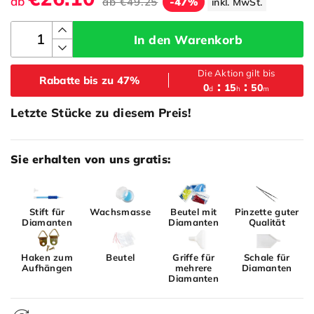
ab
ab
€49.25
-47%
inkl. MwSt.
In den Warenkorb
Die Aktion gilt bis
Rabatte bis zu 47%
0
15
50
d
h
m
Letzte Stücke zu diesem Preis!
Sie erhalten von uns gratis:
Stift für
Wachsmasse
Beutel mit
Pinzette guter
Diamanten
Diamanten
Qualität
Haken zum
Beutel
Griffe für
Schale für
Aufhängen
mehrere
Diamanten
Diamanten