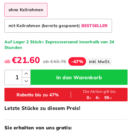
ohne Keilrahmen
mit Keilrahmen (bereits gespannt)
BESTSELLER
Auf Lager 2 Stück+ Expressversand innerhalb von 24
Stunden
€21.60
ab
ab
€40.76
-47%
inkl. MwSt.
In den Warenkorb
Die Aktion gilt bis
Rabatte bis zu 47%
:
:
0
4
55
d
h
m
Letzte Stücke zu diesem Preis!
Sie erhalten von uns gratis: