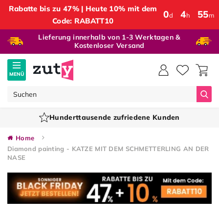
Rabatte bis zu 47% | Heute 10% mit dem
0
:
4
:
55
d
h
m
Code: RABATT10
Lieferung innerhalb von 1-3 Werktagen &
Kostenloser Versand
MENÜ
Suc
Hunderttausende zufriedene Kunden
Home
Diamond painting - KATZE MIT DEM SCHMETTERLING AN DER
NASE