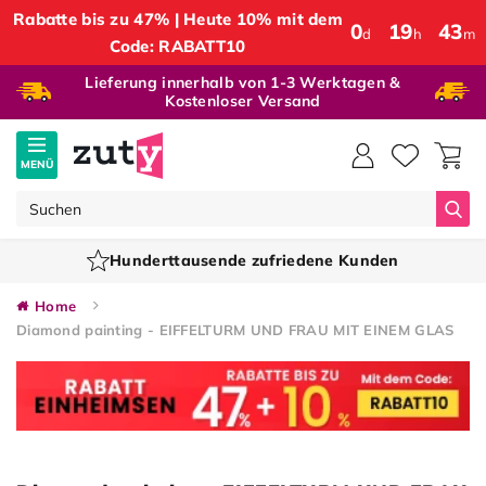
Rabatte bis zu 47% | Heute 10% mit dem
0
:
19
:
43
d
h
m
Code: RABATT10
Lieferung innerhalb von 1-3 Werktagen &
Kostenloser Versand
MENÜ
Suc
Hunderttausende zufriedene Kunden
Home
Diamond painting - EIFFELTURM UND FRAU MIT EINEM GLAS