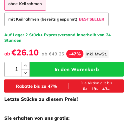
ohne Keilrahmen
mit Keilrahmen (bereits gespannt)
BESTSELLER
Auf Lager 2 Stück+ Expressversand innerhalb von 24
Stunden
€26.10
ab
ab
€49.25
-47%
inkl. MwSt.
In den Warenkorb
Die Aktion gilt bis
Rabatte bis zu 47%
:
:
0
19
43
d
h
m
Letzte Stücke zu diesem Preis!
Sie erhalten von uns gratis: